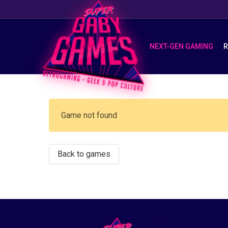
NEXT-GEN GAMING
R
Suggestions
Game not found
Derniers jeux neufs
Nos derniers produits retrogaming
Back to games
Notre merchandising
Informations sur nos magasins